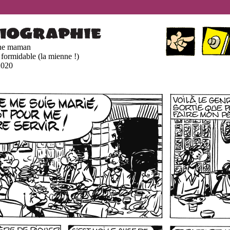
ne maman
 formidable (la mienne !)
2020