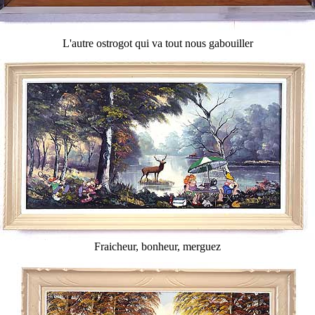
L'autre ostrogot qui va tout nous gabouiller
Fraicheur, bonheur, merguez